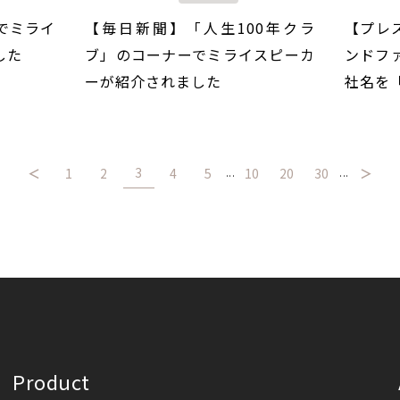
でミライ
【毎日新聞】「人生100年クラ
【プレ
した
ブ」のコーナーでミライスピーカ
ンドファ
ーが紹介されました
社名を
3
＜
1
2
4
5
10
20
30
＞
...
...
Product