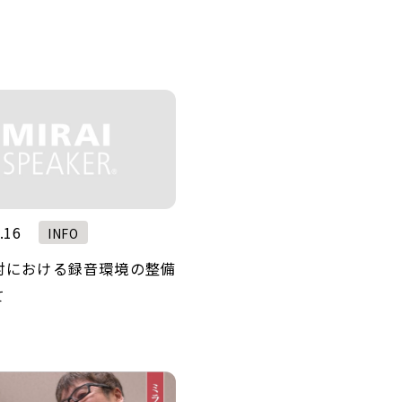
.16
INFO
対における録音環境の整備
て