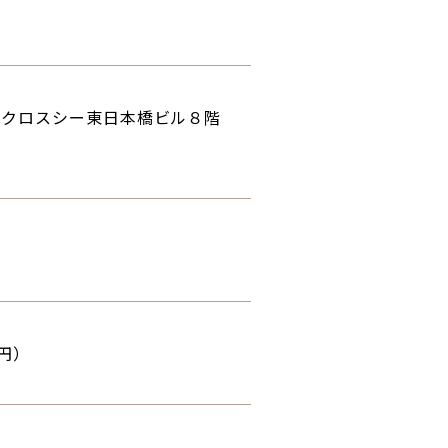
１号クロスシー東日本橋ビル８階
0円）