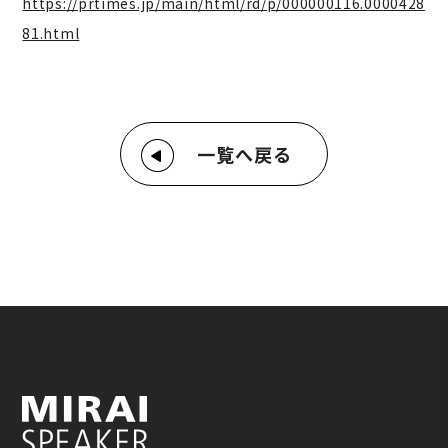
https://prtimes.jp/main/html/rd/p/000000116.0000428
81.html
一覧へ戻る