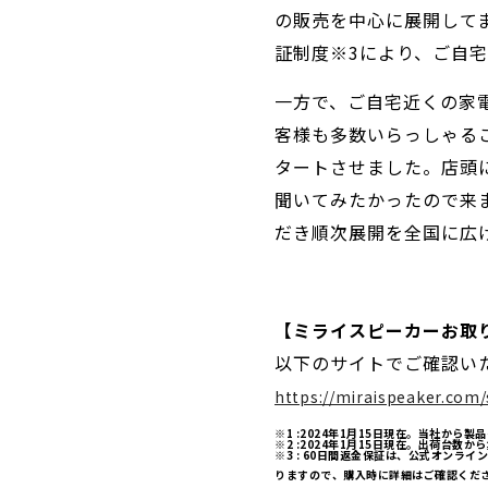
の販売を中心に展開して
証制度※3により、ご自
一方で、ご自宅近くの家
客様も多数いらっしゃるこ
タートさせました。店頭
聞いてみたかったので来
だき順次展開を全国に広
【ミライスピーカーお取
以下のサイトでご確認い
https://miraispeaker.com/
※1 :2024年1月15日現在。当社か
※2 :2024年1月15日現在。出荷台数
※3 : 60日間返金保証は、公式オン
りますので、購入時に詳細はご確認くだ