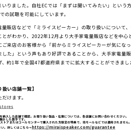
まいりました。自社ECでは「まずは聞いてみたい」という方
宅での試聴を可能にしています。
電量販店などで「ミライスピーカー」の取り扱いについて、
とがわかり、2022年12月より大手家電量販店などを中
にご来店のお客様から「前からミライスピーカーが気になっ
ました」という声もあり好評であることから、大手家電量
げ、約1年で全国47都道府県までに拡大することができまし
り扱い店舗一覧】
ただけます。
stores
ら製品を納入した店舗で確認。お取り扱い製品・在庫については、各店舗にお問い合わせください。
から集計した数字です。
ラインストアまたはコールセンターで購入された方限定の特典で、他モールなどでは適用されませ
https://miraispeaker.com/guarantee
さい。詳しくはこちら→