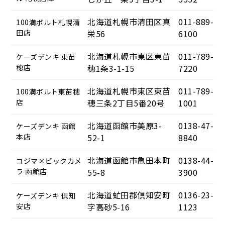
北海道札幌市清田区真
011-889-
100満ボルト札幌清
田店
栄56
6100
北海道札幌市東区東苗
011-789-
ケーズデンキ 東苗
穂店
穂1条3-1-15
7220
北海道札幌市東区東苗
011-789-
100満ボルト東苗穂
店
穂三条2丁目5番20号
1001
北海道函館市美原3-
0138-47-
ケーズデンキ 函館
本店
52-1
8840
北海道函館市亀田本町
0138-44-
コジマ×ビックカメ
ラ 函館店
55-8
3900
北海道虻田郡倶知安町
0136-23-
ケーズデンキ 倶知
安店
字高砂5-16
1123