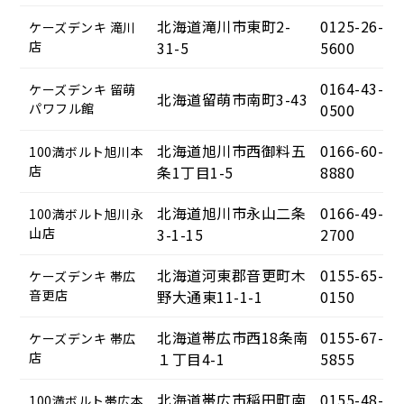
北海道滝川市東町2-
0125-26-
ケーズデンキ 滝川
店
31-5
5600
0164-43-
ケーズデンキ 留萌
北海道留萌市南町3-43
パワフル館
0500
北海道旭川市西御料五
0166-60-
100満ボルト旭川本
店
条1丁目1-5
8880
北海道旭川市永山二条
0166-49-
100満ボルト旭川永
山店
3-1-15
2700
北海道河東郡音更町木
0155-65-
ケーズデンキ 帯広
音更店
野大通東11-1-1
0150
北海道帯広市西18条南
0155-67-
ケーズデンキ 帯広
店
１丁目4-1
5855
北海道帯広市稲田町南
0155-48-
100満ボルト帯広本