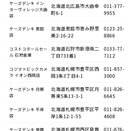
ケーズデンキ イン
北海道北広島市大曲幸
011-377-
ターヴィレッジ大曲
町6-1
9955
店
北海道恵庭市恵み野里
0123-25-
ケーズデンキ 恵庭
店
美2-16-22
8866
北海道石狩市新港南二
0133-77-
コストコホールセー
ル 石狩倉庫
丁目733番1
7112
北海道札幌市豊平区西
011-857-
コジマ×ビックカメ
ラ イオン西岡店
岡3条3丁目4-1
3000
北海道札幌市豊平区月
011-826-
ケーズデンキ 月寒
店
寒東5条13-3-1
6645
北海道札幌市豊平区平
011-826-
ケーズデンキ 平岸
店
岸1条12-1-55
4608
北海道札幌市西区発寒
011-676-
ケーズデンキ 発寒