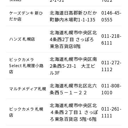
北海道日高郡新ひだか
0146-45-
ケーズデンキ 新ひ
だか店
町静内木場町1-1-135
0555
北海道札幌市中央区北
011-218-
4条西2丁目 さっぽろ
ハンズ 札幌店
6111
東急百貨店8階
北海道札幌市中央区南
ビックカメラ
011-272-
2条西5-23-1 大王ビ
Select 札幌狸小路
1112
店
ル3F
北海道札幌市北区北六
011-808-
マルチメディア札幌
条西５－１－２２
1010
北海道札幌市中央区北
011-261-
ビックカメラ 札幌
４条西２丁目１ さっぽ
店
1111
ろ東急百貨店 5階･6階