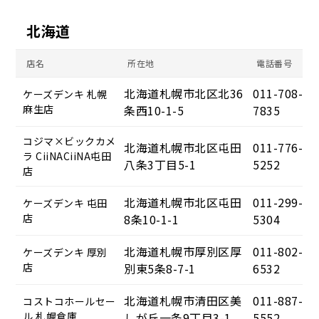
北海道
店名
所在地
電話番号
北海道札幌市北区北36
011-708-
ケーズデンキ 札幌
麻生店
条西10-1-5
7835
コジマ×ビックカメ
北海道札幌市北区屯田
011-776-
ラ CiiNACiiNA屯田
八条3丁目5-1
5252
店
北海道札幌市北区屯田
011-299-
ケーズデンキ 屯田
店
8条10-1-1
5304
北海道札幌市厚別区厚
011-802-
ケーズデンキ 厚別
店
別東5条8-7-1
6532
北海道札幌市清田区美
011-887-
コストコホールセー
ル 札幌倉庫
しが丘一条9丁目3-1
5552