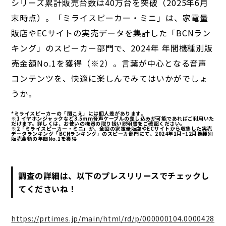
シリーズ累計販売台数は40万台を突破（2025年6月
末時点）。「ミライスピーカー・ミニ」は、家電量
販店やECサイトの実売データを集計した「BCNラン
キング」のスピーカー部門で、2024年 年間機種別販
売金額No.1を獲得（※2）。言葉が中心となる音声
コンテンツを、快適に楽しんでみてはいかがでしょ
うか。
*ミライスピーカーの「聞こえ」には個人差があります。
※1 イヤホンジャックなど3.5mm音声ケーブルの差し込みが可能であればご利用いた
だけます。詳しくは、お使いの機器の取り扱い説明書をご確認ください。
※2「ミライスピーカー・ミニ」が、全国の家電量販店やECサイトから収集した実売
データランキング「BCNランキング」のスピーカ部門にて、2024年1月~12月機種別
販売金額の年間No.1を獲得
調査の詳細は、以下のプレスリリースでチェックし
てくださいね！
https://prtimes.jp/main/html/rd/p/000000104.0000428