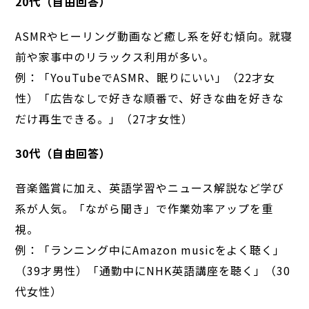
20
代（自由回答）
ASMRやヒーリング動画など癒し系を好む傾向。就寝
前や家事中のリラックス利用が多い。
例：「YouTubeでASMR、眠りにいい」（22才女
性）「広告なしで好きな順番で、好きな曲を好きな
だけ再生できる。」（27才女性）
30
代（自由回答）
音楽鑑賞に加え、英語学習やニュース解説など学び
系が人気。「ながら聞き」で作業効率アップを重
視。
例：「ランニング中にAmazon musicをよく聴く」
（39才男性）「通勤中にNHK英語講座を聴く」（30
代女性）