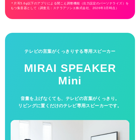
＊片耳5.6g以下のアプリによる聞こえ調整機能（出力設定のパーソナライズ）を
もつ集音器として（調査元：ステラアソシエ株式会社、2026年3月時点）
テレビの言葉がくっきりする専用スピーカー
MIRAI SPEAKER
Mini
音量を上げなくても、テレビの言葉がくっきり。
リビングに置くだけのテレビ専用スピーカーです。