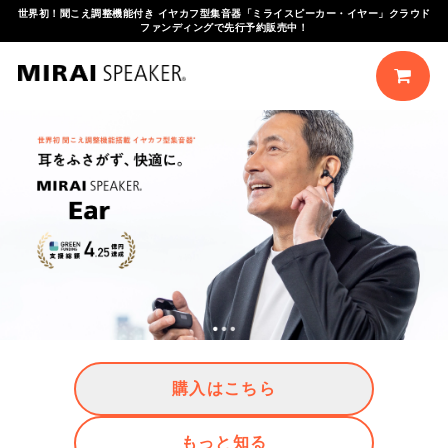
世界初！聞こえ調整機能付き イヤカフ型集音器「ミライスピーカー・イヤー」クラウド
ファンディングで先行予約販売中！
製
品
購
入
は
こ
ち
ら
購入はこちら
もっと知る