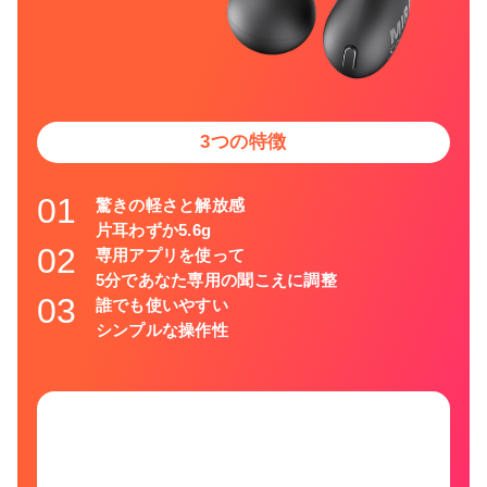
3つの特徴
01
驚きの軽さと解放感
片耳わずか5.6g
02
専用アプリを使って
5分であなた専用の聞こえに調整
03
誰でも使いやすい
シンプルな操作性