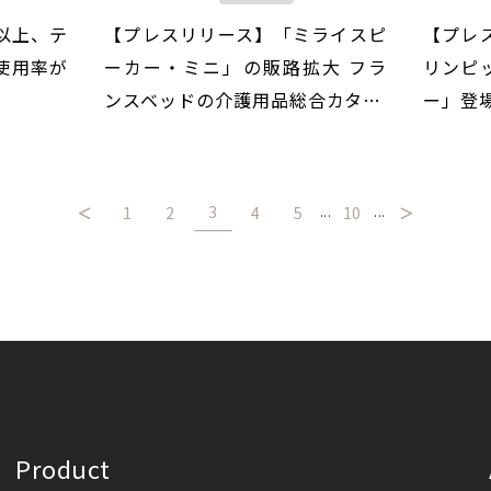
以上、テ
【プレスリリース】「ミライスピ
【プレス
使用率が
ーカー・ミニ」の販路拡大 フラ
リンピ
…
ンスベッドの介護用品総合カタ…
ー」登
3
＜
1
2
4
5
10
＞
...
...
Product