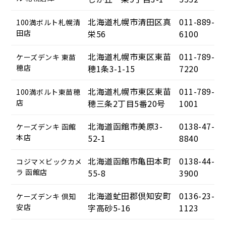
北海道札幌市清田区真
011-889-
100満ボルト札幌清
田店
栄56
6100
北海道札幌市東区東苗
011-789-
ケーズデンキ 東苗
穂店
穂1条3-1-15
7220
北海道札幌市東区東苗
011-789-
100満ボルト東苗穂
店
穂三条2丁目5番20号
1001
北海道函館市美原3-
0138-47-
ケーズデンキ 函館
本店
52-1
8840
北海道函館市亀田本町
0138-44-
コジマ×ビックカメ
ラ 函館店
55-8
3900
北海道虻田郡倶知安町
0136-23-
ケーズデンキ 倶知
安店
字高砂5-16
1123