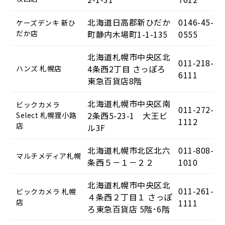
北海道日高郡新ひだか
0146-45-
ケーズデンキ 新ひ
だか店
町静内木場町1-1-135
0555
北海道札幌市中央区北
011-218-
4条西2丁目 さっぽろ
ハンズ 札幌店
6111
東急百貨店8階
北海道札幌市中央区南
ビックカメラ
011-272-
2条西5-23-1 大王ビ
Select 札幌狸小路
1112
店
ル3F
北海道札幌市北区北六
011-808-
マルチメディア札幌
条西５－１－２２
1010
北海道札幌市中央区北
011-261-
ビックカメラ 札幌
４条西２丁目１ さっぽ
店
1111
ろ東急百貨店 5階･6階