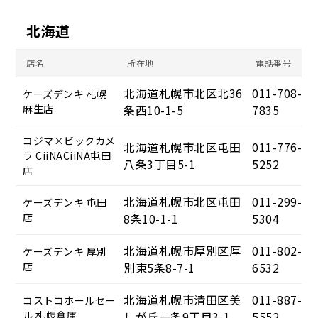
北海道
店名
所在地
電話番号
北海道札幌市北区北36
011-708-
ケーズデンキ 札幌
麻生店
条西10-1-5
7835
コジマ×ビックカメ
北海道札幌市北区屯田
011-776-
ラ CiiNACiiNA屯田
八条3丁目5-1
5252
店
北海道札幌市北区屯田
011-299-
ケーズデンキ 屯田
店
8条10-1-1
5304
北海道札幌市厚別区厚
011-802-
ケーズデンキ 厚別
店
別東5条8-7-1
6532
北海道札幌市清田区美
011-887-
コストコホールセー
ル 札幌倉庫
しが丘一条9丁目3-1
5552