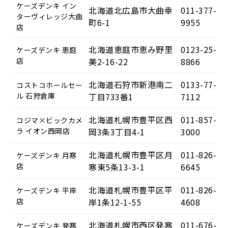
ケーズデンキ イン
北海道北広島市大曲幸
011-377-
ターヴィレッジ大曲
町6-1
9955
店
北海道恵庭市恵み野里
0123-25-
ケーズデンキ 恵庭
店
美2-16-22
8866
北海道石狩市新港南二
0133-77-
コストコホールセー
ル 石狩倉庫
丁目733番1
7112
北海道札幌市豊平区西
011-857-
コジマ×ビックカメ
ラ イオン西岡店
岡3条3丁目4-1
3000
北海道札幌市豊平区月
011-826-
ケーズデンキ 月寒
店
寒東5条13-3-1
6645
北海道札幌市豊平区平
011-826-
ケーズデンキ 平岸
店
岸1条12-1-55
4608
北海道札幌市西区発寒
011-676-
ケーズデンキ 発寒