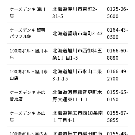
北海道滝川市東町2-
0125-26-
ケーズデンキ 滝川
店
31-5
5600
0164-43-
ケーズデンキ 留萌
北海道留萌市南町3-43
パワフル館
0500
北海道旭川市西御料五
0166-60-
100満ボルト旭川本
店
条1丁目1-5
8880
北海道旭川市永山二条
0166-49-
100満ボルト旭川永
山店
3-1-15
2700
北海道河東郡音更町木
0155-65-
ケーズデンキ 帯広
音更店
野大通東11-1-1
0150
北海道帯広市西18条南
0155-67-
ケーズデンキ 帯広
店
１丁目4-1
5855
北海道帯広市稲田町南
0155-48-
100満ボルト帯広本