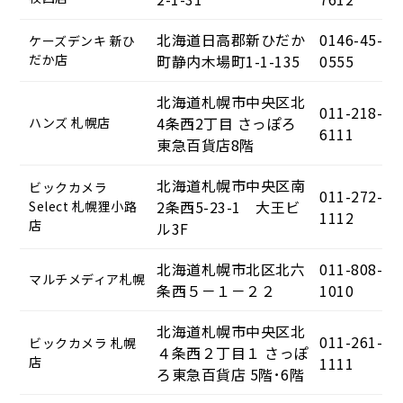
北海道日高郡新ひだか
0146-45-
ケーズデンキ 新ひ
だか店
町静内木場町1-1-135
0555
北海道札幌市中央区北
011-218-
4条西2丁目 さっぽろ
ハンズ 札幌店
6111
東急百貨店8階
北海道札幌市中央区南
ビックカメラ
011-272-
2条西5-23-1 大王ビ
Select 札幌狸小路
1112
店
ル3F
北海道札幌市北区北六
011-808-
マルチメディア札幌
条西５－１－２２
1010
北海道札幌市中央区北
011-261-
ビックカメラ 札幌
４条西２丁目１ さっぽ
店
1111
ろ東急百貨店 5階･6階