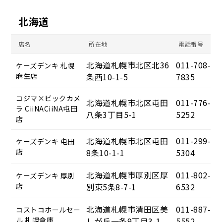
北海道
店名
所在地
電話番号
北海道札幌市北区北36
011-708-
ケーズデンキ 札幌
麻生店
条西10-1-5
7835
コジマ×ビックカメ
北海道札幌市北区屯田
011-776-
ラ CiiNACiiNA屯田
八条3丁目5-1
5252
店
北海道札幌市北区屯田
011-299-
ケーズデンキ 屯田
店
8条10-1-1
5304
北海道札幌市厚別区厚
011-802-
ケーズデンキ 厚別
店
別東5条8-7-1
6532
北海道札幌市清田区美
011-887-
コストコホールセー
ル 札幌倉庫
しが丘一条9丁目3-1
5552