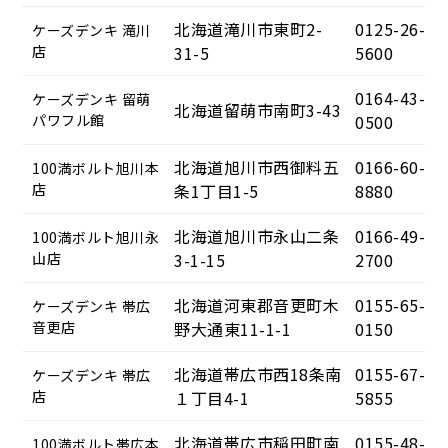
北海道滝川市東町2-
0125-26-
ケーズデンキ 滝川
店
31-5
5600
0164-43-
ケーズデンキ 留萌
北海道留萌市南町3-43
パワフル館
0500
北海道旭川市西御料五
0166-60-
100満ボルト旭川本
店
条1丁目1-5
8880
北海道旭川市永山二条
0166-49-
100満ボルト旭川永
山店
3-1-15
2700
北海道河東郡音更町木
0155-65-
ケーズデンキ 帯広
音更店
野大通東11-1-1
0150
北海道帯広市西18条南
0155-67-
ケーズデンキ 帯広
店
１丁目4-1
5855
北海道帯広市稲田町南
0155-48-
100満ボルト帯広本