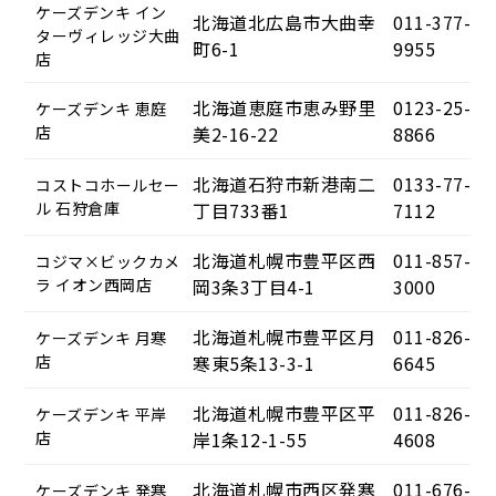
ケーズデンキ イン
北海道北広島市大曲幸
011-377-
ターヴィレッジ大曲
町6-1
9955
店
北海道恵庭市恵み野里
0123-25-
ケーズデンキ 恵庭
店
美2-16-22
8866
北海道石狩市新港南二
0133-77-
コストコホールセー
ル 石狩倉庫
丁目733番1
7112
北海道札幌市豊平区西
011-857-
コジマ×ビックカメ
ラ イオン西岡店
岡3条3丁目4-1
3000
北海道札幌市豊平区月
011-826-
ケーズデンキ 月寒
店
寒東5条13-3-1
6645
北海道札幌市豊平区平
011-826-
ケーズデンキ 平岸
店
岸1条12-1-55
4608
北海道札幌市西区発寒
011-676-
ケーズデンキ 発寒