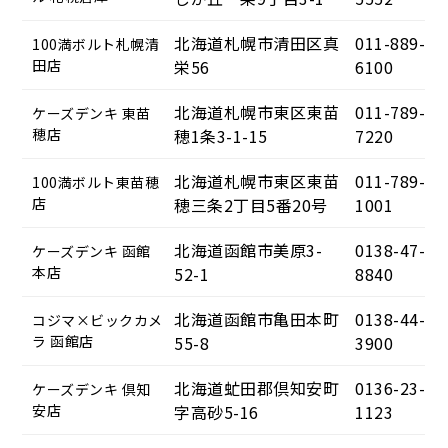
北海道札幌市清田区真
011-889-
100満ボルト札幌清
田店
栄56
6100
北海道札幌市東区東苗
011-789-
ケーズデンキ 東苗
穂店
穂1条3-1-15
7220
北海道札幌市東区東苗
011-789-
100満ボルト東苗穂
店
穂三条2丁目5番20号
1001
北海道函館市美原3-
0138-47-
ケーズデンキ 函館
本店
52-1
8840
北海道函館市亀田本町
0138-44-
コジマ×ビックカメ
ラ 函館店
55-8
3900
北海道虻田郡倶知安町
0136-23-
ケーズデンキ 倶知
安店
字高砂5-16
1123