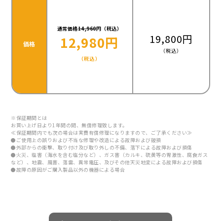
通常価格
14,960
円（税込）
19,800円
12,980円
価格
（税込）
（税込）
※保証期間とは
お買い上げ日より1年間の間、無償修理致します。
≪保証期間内でも次の場合は実費有償修理になりますので、ご了承ください≫
●ご使用上の誤りおよび不当な修理や改造による故障および破損
●外部からの衝撃、取り付け及び取り外しの不備、落下による故障および損傷
●火災、塩害（海水を含む塩分など）、ガス害（カルキ、硫黄等の胃激性、腐食ガス
など）、地震、風害、落雷、異常電圧、及びその他天災地変による故障および損傷
●故障の原因がご購入製品以外の機器による場合