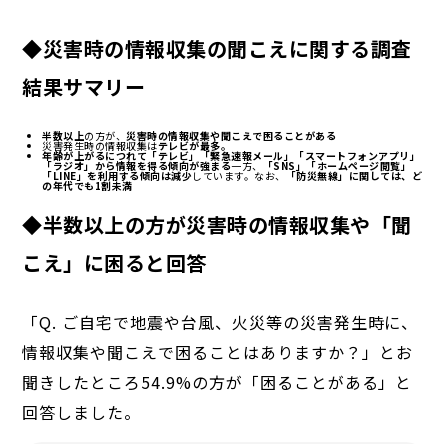
◆災害時の情報収集の聞こえに関する調査
結果サマリー
半数以上
の方が、
災害時の情報収集や聞こえで困ることがある
災害発生時の情報収集は
テレビが最多。
年齢が上がるにつれて「テレビ」「緊急速報メール」「スマートフォンアプリ」
「ラジオ」から情報を得る傾向が強まる
一方、
「SNS」「ホームページ閲覧」
「LINE」を利用する傾向は減少
しています。なお、
「防災無線」に関しては、ど
の年代でも1割未満
◆半数以上の方が災害時の情報収集や「聞
こえ」に困ると回答
「Q. ご自宅で地震や台風、火災等の災害発生時に、
情報収集や聞こえで困ることはありますか？」とお
聞きしたところ54.9%の方が「困ることがある」と
回答しました。